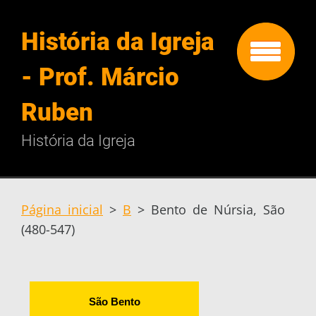
História da Igreja
- Prof. Márcio
Ruben
História da Igreja
Página inicial
>
B
>
Bento de Núrsia, São
(480-547)
São Bento