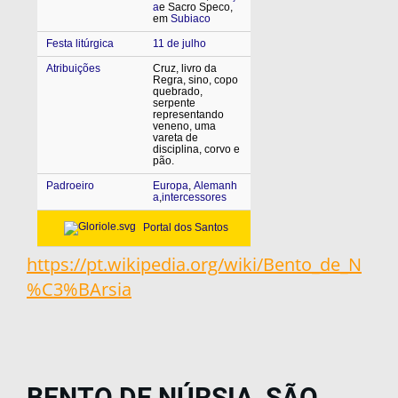
a
e Sacro Speco,
em
Subiaco
Festa litúrgica
11 de julho
Atribuições
Cruz, livro da
Regra, sino, copo
quebrado,
serpente
representando
veneno, uma
vareta de
disciplina, corvo e
pão.
Padroeiro
Europa
,
Alemanh
a
,
intercessores
Portal dos Santos
https://pt.wikipedia.org/wiki/Bento_de_N
%C3%BArsia
BENTO DE NÚRSIA, SÃO