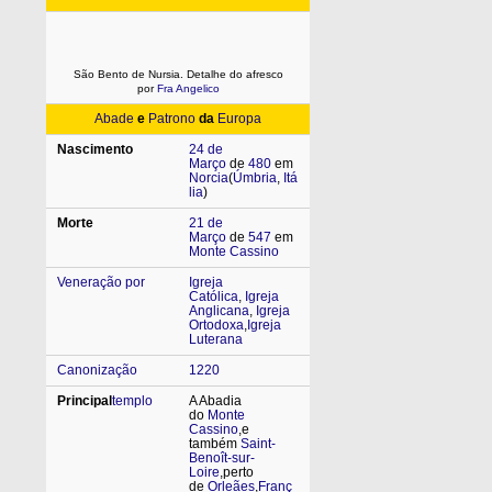
São Bento de Nursia. Detalhe do afresco
por
Fra Angelico
Abade
e
Patrono
da
Europa
Nascimento
24 de
Março
de
480
em
Norcia
(
Úmbria
,
Itá
lia
)
Morte
21 de
Março
de
547
em
Monte Cassino
Veneração por
Igreja
Católica
,
Igreja
Anglicana
,
Igreja
Ortodoxa
,
Igreja
Luterana
Canonização
1220
Principal
templo
A Abadia
do
Monte
Cassino
,e
também
Saint-
Benoît-sur-
Loire
,perto
de
Orleães
,
Franç