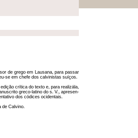
fessor de grego em Lausana, para passar
eu-se em chefe dos calvinistas suíços.
ição crítica do texto e, para realizá­la,
anuscrito greco-latino do s. V., apresen­
tativo dos códices ocidentais.
a de Calvino.