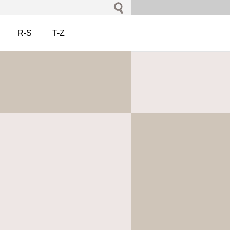
R-S
T-Z