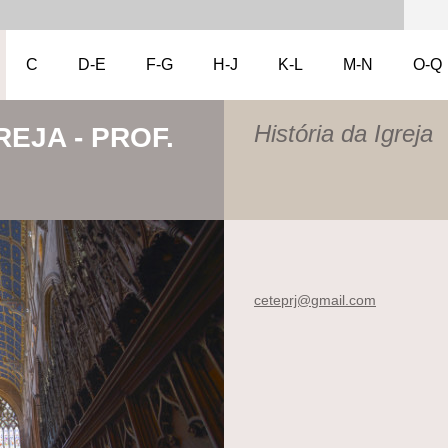
C
D-E
F-G
H-J
K-L
M-N
O-Q
História da Igreja
REJA - PROF.
ceteprj@
gmail.co
m