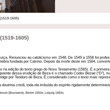
 (1519-1605)
1519-1605)
a suíça. Re­nunciou ao catolicismo em 1548. De 1549 a 1558 foi pro
nebra fun­dada por Calvino. Depois da morte deste em 1564, convert
se na edi­ção do texto grego do Novo Testamento (1565). É a primeira ed
Expoente dessa erudição de Beza é o chamado
Codex Bezae
(“D”), m
dge por Teodoro de Beza. É considerado como o texto mais represen
doutri­na cristã, toda ela imbuída do espírito rigidamen­te determinist
atorum
(Brunswick). Berlim 1850s; Leipzig 1893s.