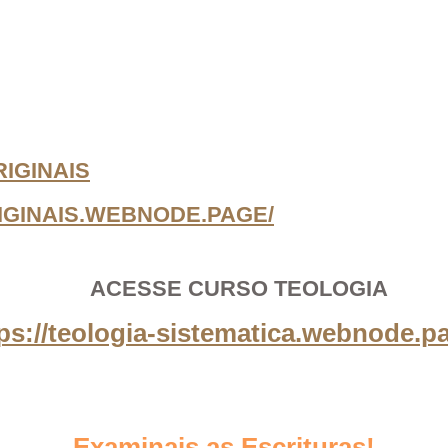
IGINAIS
IGINAIS.WEBNODE.PAGE/
ACESSE CURSO TEOLOGIA
ps://teologia-sistematica.webnode.p
Examinais as Escrituras!