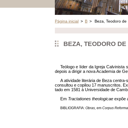
Página inicial
>
B
>
Beza, Teodoro de
BEZA, TEODORO DE (
Teólogo e líder da Igreja Calvinist
depois a dirigir a nova Academia de Ge
A atividade literária de Beza centra-
consultou e copilou 17 manuscritos. 
tado em 1581 à Universidade de Cambri
Em
Tractationes theologicae
expõe a 
BIBLIOGRAFIA:
Obras,
em
Corpus Reform