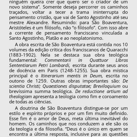
ninguém queira crer que quero ser o criador de um
novo sistema”. Somente deseja percorrer os caminhos
traçados, voltar a tecer a trama ininterrupta do
pensamento cristão, que vai de Santo Agostinho até seu
mes­tre Alexandre. Resumindo: para São Boaventura,
Aristóteles é um filósofo, não “o filósofo”. Com isso abre
a corrente de pensamento franciscano vinculada a
Santo Agostinho, Platão e ao neoplatonismo.
A obra escrita de São Boaventura está contida nos 10
volumes da edição crítica dos franciscanos de Quaracchi
(1883-1902). Nela se destaca sua obra teológica
fundamental:
Commentarii in Quattuor Libros
Sententiarum Petri Lombardi,
escrita durante seus anos
de docência em Paris (1248-1255). Sua obra mística
principal é o
Itinerarium mentis in Deum,
escrita no
outono de 1259. Outras obras importantes são:
De
scientia Christi; Quaestiones disputatae; Breviloquium
ou
brevíssima summa teológica.
De reductione artium ad
theologiam
apresenta a teologia como fim e coroamento
de todas as ciências.
A doutrina de São Boaventura distingue-se por um
estilo e espírito próprios e por um fim muito definido.
Esse fim é o amor de Deus, meta última inevitável do
homem. Os caminhos que nos con­duzem a ele são os
da teologia e da filosofia. “Deus é o único em quem se
encontra a última resposta, inclusive para as questões