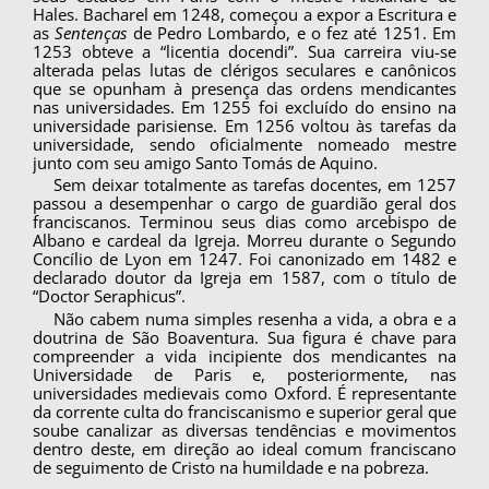
Hales. Bacharel em 1248, começou a ex­por a Escritura e
as
Sentenças
de Pedro Lombardo, e o fez até 1251. Em
1253 obteve a “licentia docendi”. Sua carreira viu-se
alterada pelas lutas de clérigos seculares e canônicos
que se opunham à presença das ordens mendicantes
nas universi­dades. Em 1255 foi excluído do ensino na
uni­versidade parisiense. Em 1256 voltou às tarefas da
universidade, sendo oficialmente nomeado mestre
junto com seu amigo Santo Tomás de Aquino.
Sem deixar totalmente as tarefas docentes, em 1257
passou a desempenhar o cargo de guardião geral dos
franciscanos. Terminou seus dias como arcebispo de
Albano e cardeal da Igreja. Morreu durante o Segundo
Concílio de Lyon em 1247. Foi canonizado em 1482 e
declarado doutor da Igreja em 1587, com o título de
“Doctor Seraphicus”.
Não cabem numa simples resenha a vida, a obra e a
doutrina de São Boaventura. Sua figura é chave para
compreender a vida incipiente dos mendicantes na
Universidade de Paris e, posteri­ormente, nas
universidades medievais como Oxford. É representante
da corrente culta do franciscanismo e superior geral que
soube cana­lizar as diversas tendências e movimentos
dentro deste, em direção ao ideal comum franciscano
de seguimento de Cristo na humildade e na pobreza.