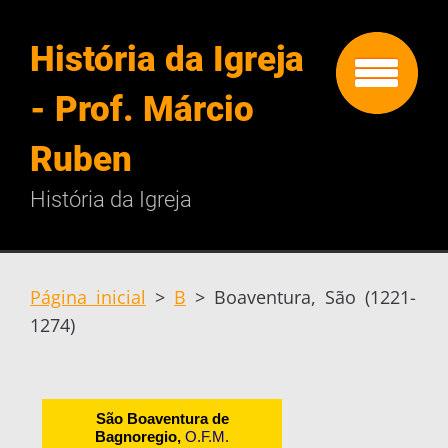
História da Igreja
- Prof. Márcio
Ruben
História da Igreja
Página inicial
>
B
>
Boaventura, São (1221-
1274)
São Boaventura de
Bagnoregio,
O.F.M.