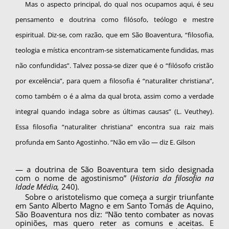
Mas o aspecto principal, do qual nos ocupa­mos aqui, é seu
pensamento e doutrina como fi­lósofo, teólogo e mestre
espiritual. Diz-se, com razão, que em São Boaventura, “filosofia,
teolo­gia e mística encontram-se sistematicamente fun­didas, mas
não confundidas”. Talvez possa-se di­zer que é o “filósofo cristão
por excelência”, para quem a filosofia é “naturaliter christiana”,
como também o é a alma da qual brota, assim como a verdade
integral quando indaga sobre as últimas causas” (L. Veuthey).
Essa filosofia “naturaliter christiana” encontra sua raiz mais
profunda em Santo Agostinho. “Não em vão — diz E. Gilson
— a doutrina de São Boaventura tem sido desig­nada
com o nome de agostinismo” (
Historia da filosofia na
Idade Média,
240).
Sobre o aristotelismo que começa a surgir triunfante
em Santo Alberto Magno e em Santo Tomás de Aquino,
São Boaventura nos diz: “Não tento combater as novas
opiniões, mas quero re­ter as comuns e aceitas. E