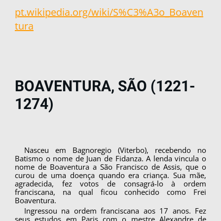
pt.wikipedia.org/wiki/S%C3%A3o_Boaven
tura
BOAVENTURA, SÃO (1221-
1274)
Nasceu em Bagnoregio (Viterbo), recebendo no
Batismo o nome de Juan de Fidanza. A lenda vincula o
nome de Boaventura a São Francisco de Assis, que o
curou de uma doença quando era criança. Sua mãe,
agradecida, fez votos de consagrá-lo à ordem
franciscana, na qual ficou conhecido como Frei
Boaventura.
Ingressou na ordem franciscana aos 17 anos. Fez
seus estudos em Paris com o mestre Alexan­dre de