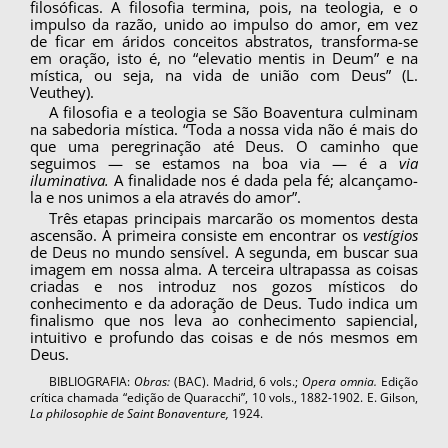
filosóficas. A filosofia termina, pois, na teologia, e o
impul­so da razão, unido ao impulso do amor, em vez
de ficar em áridos conceitos abstratos, transfor­ma-se
em oração, isto é, no “elevatio mentis in Deum” e na
mística, ou seja, na vida de união com Deus” (L.
Veuthey).
A filosofia e a teologia se São Boaventura culminam
na sabedoria mística. “Toda a nossa vida não é mais do
que uma peregrinação até Deus. O caminho que
seguimos — se estamos na boa via — é a
via
iluminativa.
A finalidade nos é dada pela fé; alcançamo-
la e nos unimos a ela atra­vés do amor”.
Três etapas principais marcarão os momentos desta
ascensão. A primeira consiste em encontrar os
vestígios
de Deus no mundo sensível. A se­gunda, em buscar sua
imagem em nossa alma. A terceira ultrapassa as coisas
criadas e nos intro­duz nos gozos místicos do
conhecimento e da adoração de Deus. Tudo indica um
finalismo que nos leva ao conhecimento sapiencial,
intuitivo e profundo das coisas e de nós mesmos em
Deus.
BIBLIOGRAFIA:
Obras:
(BAC). Madrid, 6 vols.;
Ope­ra omnia.
Edição
crítica chamada “edição de Quaracchi”, 10 vols., 1882-1902. E. Gilson,
La philosophie de Saint Bonaventure,
1924.