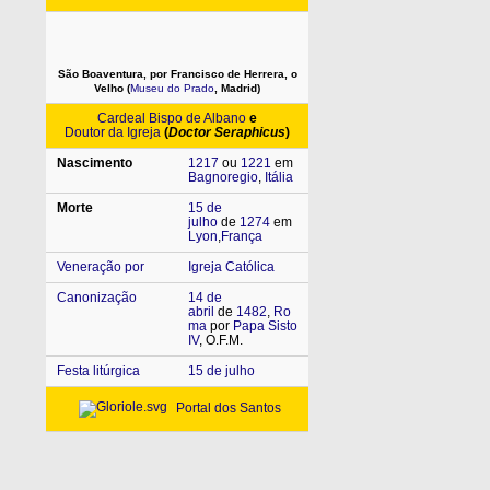
São Boaventura, por Francisco de Herrera, o
Velho (
Museu do Prado
, Madrid)
Cardeal
Bispo de Albano
e
Doutor da Igreja
(
Doctor Seraphicus
)
Nascimento
1217
ou
1221
em
Bagnoregio
,
Itália
Morte
15 de
julho
de
1274
em
Lyon
,
França
Veneração por
Igreja Católica
Canonização
14 de
abril
de
1482
,
Ro
ma
por
Papa Sisto
IV
, O.F.M.
Festa litúrgica
15 de julho
Portal dos Santos