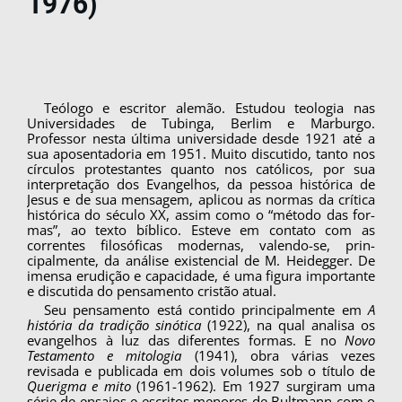
1976)
Teólogo e escritor alemão. Estudou teologia nas
Universidades de Tubinga, Berlim e Marburgo.
Professor nesta última universidade desde 1921 até a
sua aposentadoria em 1951. Muito discutido, tanto nos
círculos protestantes quanto nos católicos, por sua
interpretação dos Evangelhos, da pessoa histórica de
Jesus e de sua mensagem, aplicou as normas da crítica
histórica do século XX, assim como o “método das for-
mas”, ao texto bíblico. Esteve em contato com as
correntes filosóficas modernas, valendo-se, prin­
cipalmente, da análise existencial de M. Heidegger. De
imensa erudição e capacidade, é uma figura importante
e discutida do pensamen­to cristão atual.
Seu pensamento está contido principalmente em
A
história da tradição sinótica
(1922), na qual analisa os
evangelhos à luz das diferentes formas. E no
Novo
Testamento e mitologia
(1941), obra várias vezes
revisada e publicada em dois volu­mes sob o título de
Querigma e mito
(1961-1962). Em 1927 surgiram uma
série de ensaios e escri­tos menores de Bultmann com o