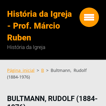
História da Igreja
- Prof. Márcio
Ruben
História da Igreja
Página inicial
>
B
>
Bultmann, Rudolf
(1884-1976)
BULTMANN, RUDOLF (1884-