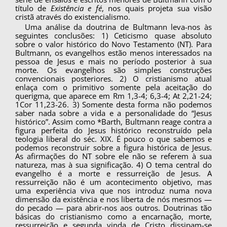
título de
Exis­tência e fé
, nos quais projeta sua visão
cristã atra­vés do existencialismo.
Uma análise da doutrina de Bultmann leva-nos às
seguintes conclusões: 1) Ceticismo quase absoluto
sobre o valor histórico do Novo Testa­mento (NT). Para
Bultmann, os evangelhos estão menos interessados na
pessoa de Jesus e mais no período posterior à sua
morte. Os evangelhos são simples construções
convencionais posteriores. 2) O cristianismo atual
enlaça com o primitivo so­mente pela aceitação do
querigma, que aparece em Rm 1,3-4; 6,3-4; At 2,21-24;
1Cor 11,23-26. 3) Somente desta forma não podemos
saber nada sobre a vida e a personalidade do “Jesus
históri­co”. Assim como *Barth, Bultmann reage contra a
figura perfeita do Jesus histórico reconstruído pela
teologia liberal do séc. XIX. É pouco o que sabemos e
podemos reconstruir sobre a figura histórica de Jesus.
As afirmações do NT sobre ele não se referem à sua
natureza, mas à sua signifi­cação. 4) O tema central do
evangelho é a morte e ressurreição de Jesus. A
ressurreição não é um acontecimento objetivo, mas
uma experiência viva que nos introduz numa nova
dimensão da existência e nos liberta de nós mesmos —
do pe­cado — para abrir-nos aos outros. Doutrinas tão
básicas do cristianismo como a encarnação, mor­te,
ressurreição e segunda vinda de Cristo dissi­pam-se