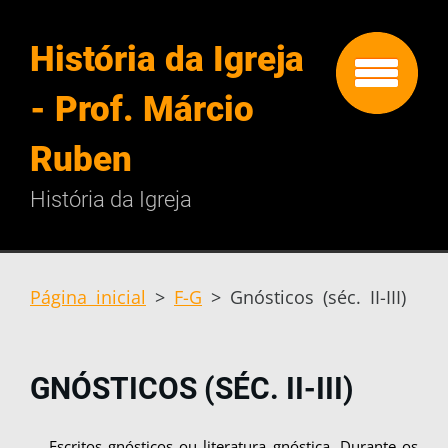
História da Igreja
- Prof. Márcio
Ruben
História da Igreja
Página inicial
>
F-G
>
Gnósticos (séc. II-III)
GNÓSTICOS (SÉC. II-III)
Escritos gnósticos ou literatura gnóstica. Du­rante os