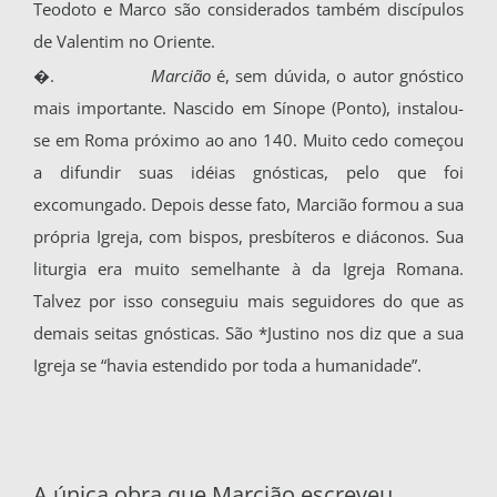
Teodoto e Marco são considerados também discípulos
de Valentim no Oriente.
�.
Marcião
é, sem dúvida, o autor gnóstico
mais importante. Nascido em Sínope (Ponto), ins­talou-
se em Roma próximo ao ano 140. Muito cedo começou
a difundir suas idéias gnósticas, pelo que foi
excomungado. Depois desse fato, Marcião formou a sua
própria Igreja, com bis­pos, presbíteros e diáconos. Sua
liturgia era mui­to semelhante à da Igreja Romana.
Talvez por isso conseguiu mais seguidores do que as
demais sei­tas gnósticas. São *Justino nos diz que a sua
Igreja se “havia estendido por toda a humanidade”.
A única obra que Marcião escreveu,