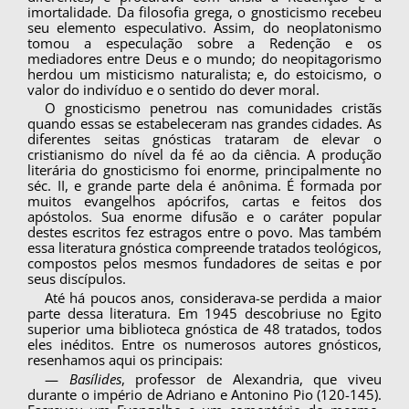
imortalidade. Da filosofia grega, o gnosticismo recebeu
seu elemento especulativo. Assim, do neoplatonismo
tomou a especulação sobre a Redenção e os
mediadores entre Deus e o mundo; do neopitagorismo
herdou um misticis­mo naturalista; e, do estoicismo, o
valor do indi­víduo e o sentido do dever moral.
O gnosticismo penetrou nas comunidades cris­tãs
quando essas se estabeleceram nas grandes cidades. As
diferentes seitas gnósticas trataram de elevar o
cristianismo do nível da fé ao da ciên­cia. A produção
literária do gnosticismo foi enor­me, principalmente no
séc. II, e grande parte dela é anônima. É formada por
muitos evangelhos apócrifos, cartas e feitos dos
apóstolos. Sua enor­me difusão e o caráter popular
destes escritos fez estragos entre o povo. Mas também
essa literatu­ra gnóstica compreende tratados teológicos,
com­postos pelos mesmos fundadores de seitas e por
seus discípulos.
Até há poucos anos, considerava-se perdida a maior
parte dessa literatura. Em 1945 descobriu­se no Egito
superior uma biblioteca gnóstica de 48 tratados, todos
eles inéditos. Entre os numero­sos autores gnósticos,
resenhamos aqui os princi­pais:
—
Basílides
, professor de Alexandria, que vi­veu
durante o império de Adriano e Antonino Pio (120-145).