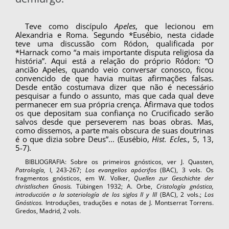
Teve como discípulo
Apeles
, que lecionou em
Alexandria e Roma. Segundo *Eusébio, nesta ci­dade
teve uma discussão com Ródon, qualificada por
*Harnack como “a mais importante disputa religiosa da
história”. Aqui está a relação do pró­prio Ródon: “O
ancião Apeles, quando veio con­versar conosco, ficou
convencido de que havia muitas afirmações falsas.
Desde então costuma­va dizer que não é necessário
pesquisar a fundo o assunto, mas que cada qual deve
permanecer em sua própria crença. Afirmava que todos
os que depositam sua confiança no Crucificado serão
salvos desde que perseverem nas boas obras. Mas,
como dissemos, a parte mais obscura de suas dou­trinas
é o que dizia sobre Deus”... (Eusébio,
Hist. Ecles.,
5, 13,
5-7).
BIBLIOGRAFIA: Sobre os primeiros gnósticos, ver J. Quasten,
Patrología,
I, 243-267;
Los evangelios apócrifos
(BAC), 3 vols. Os
fragmentos gnósticos, em W. Volker,
Quellen zur Geschichte der
christlischen Gnosis.
Tübingen 1932; A. Orbe,
Cristología gnóstica,
introducción a la soteriología de los siglos II y III
(BAC), 2 vols.;
Los
Gnósticos.
Introduções, traduções e notas de J. Montserrat Torrens.
Gredos, Madrid, 2 vols.