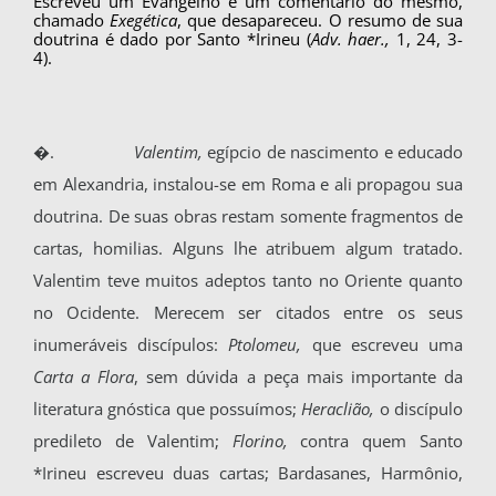
Escreveu um Evangelho e um comen­tário do mesmo,
chamado
Exegética
, que desa­pareceu. O resumo de sua
doutrina é dado por Santo *Irineu (
Adv. haer.,
1, 24, 3-
4).
�.
Valentim,
egípcio de nascimento e educa­do
em Alexandria, instalou-se em Roma e ali pro­pagou sua
doutrina. De suas obras restam somente fragmentos de
cartas, homilias. Alguns lhe atri­buem algum tratado.
Valentim teve muitos adep­tos tanto no Oriente quanto
no Ocidente. Mere­cem ser citados entre os seus
inumeráveis discí­pulos:
Ptolomeu,
que escreveu uma
Carta a Flo­ra
, sem dúvida a peça mais importante da
litera­tura gnóstica que possuímos;
Heraclião,
o discí­pulo
predileto de Valentim;
Florino,
contra quem Santo
*Irineu escreveu duas cartas; Bardasanes, Harmônio,