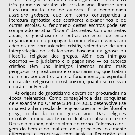
três primeiros séculos do cristianismo floresce uma
literatura muito rica de autores. É a denominada
literatura gnóstica
, que tem como contrapartida a
literatura agnóstica dos escritores alexandrinos e de
outras escolas. O fenômeno destes escritos pode ser
comparado ao atual “boom” das seitas. Como as seitas
atuais, o gnosticismo e outras correntes de então
organi­zaram uma propaganda muito eficaz e ganharam
adeptos nas comunidades cristãs, valendo-se de uma
interpretação do cristianismo baseada na gnose ou
filosofia religiosa dos gregos. Além dos inimigos
externos — o judaísmo e o paganismo — os autores
cristãos têm uns inimigos internos muito mais
perigosos: o gnosticismo e o montanismo, que tratam
de minar, por dentro, tan-to a fundamentação espiritual
e o caráter religio­so do cristianismo, quanto sua missão
e caráter universais.
As origens do gnosticismo devem ser procu­radas na
época helenística. Como conseqüência das conquistas
de Alexandre no Oriente (334-324 a.C.), desenvolveu-se
uma estranha mescla de religião oriental e de filosofia
grega, conhecida como gnosticismo. Das religiões
orientais tomou sua fé num dualismo absoluto entre
Deus e o mundo, entre a alma e o corpo. Colocava a ori­
gem do bem e do mal em dois princípios total­mente
diferentes, e procurava com ânsia a Re­denção e a