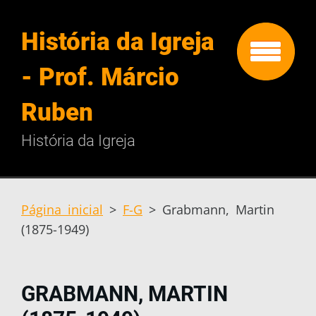
História da Igreja
- Prof. Márcio
Ruben
História da Igreja
Página inicial
>
F-G
>
Grabmann, Martin
(1875-1949)
GRABMANN, MARTIN