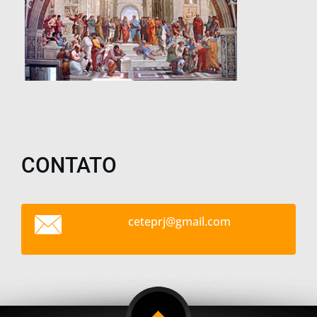
CONTATO
ceteprj@
gmail.co
m