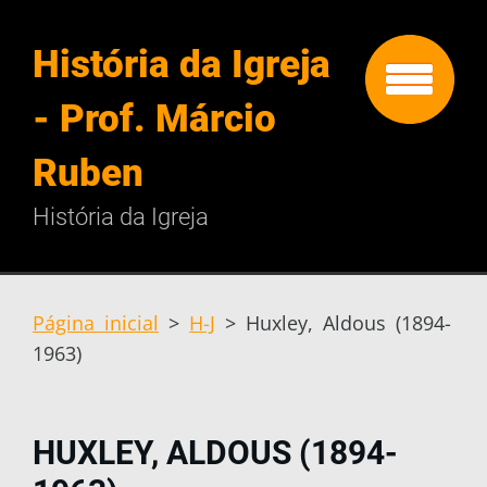
História da Igreja
- Prof. Márcio
Ruben
História da Igreja
Página inicial
>
H-J
>
Huxley, Aldous (1894-
1963)
HUXLEY, ALDOUS (1894-