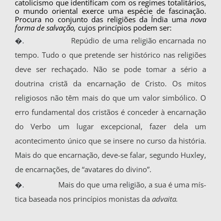
catolicismo que identificam com os regimes to­talitários,
o mundo oriental exerce uma espécie de fascinação.
Procura no conjunto das religiões da Índia uma
nova
forma de salvação,
cujos prin­cípios podem ser:
�.
Repúdio de uma religião encarnada no
tem­po. Tudo o que pretende ser histórico nas religi­ões
deve ser rechaçado. Não se pode tomar a sé­rio a
doutrina cristã da encarnação de Cristo. Os mitos
religiosos não têm mais do que um valor simbólico. O
erro fundamental dos cristãos é con­ceder à encarnação
do Verbo um lugar excepcio­nal, fazer dela um
acontecimento único que se insere no curso da história.
Mais do que encarnação, deve-se falar, segundo Huxley,
de encarnações, de “avatares do divino”.
�.
Mais do que uma religião, a sua é uma mís­
tica baseada nos princípios monistas da
advaita.