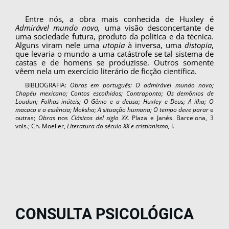
Entre nós, a obra mais conhecida de Huxley é
Admirável mundo novo,
uma visão desconcertante de
uma sociedade futura, produto da política e da técnica.
Alguns viram nele uma
utopia
à inversa, uma
distopia
,
que levaria o mundo a uma catás­trofe se tal sistema de
castas e de homens se pro­duzisse. Outros somente
vêem nela um exercício literário de ficção científica.
BIBLIOGRAFIA:
Obras em português: O admirável mundo novo;
Chapéu mexicano; Contos escolhidos; Contraponto; Os demônios de
Loudun; Folhas inúteis; O Gênio e a deusa; Huxley e Deus; A ilha; O
macaco e a es­sência; Moksha; A situação humana; O tempo deve parar
e
outras;
Obras
nos
Clásicos del siglo XX.
Plaza e Janés. Bar­celona, 3
vols.; Ch. Moeller,
Literatura do século XX e cris­tianismo,
I.
CONSULTA PSICOLÓGICA