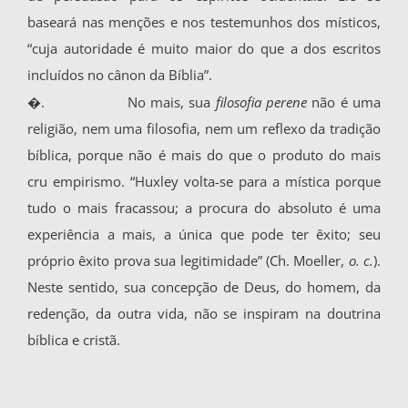
baseará nas menções e nos testemunhos dos místicos,
“cuja autoridade é muito maior do que a dos escritos
incluídos no cânon da Bíblia”.
�.
No mais, sua
filosofia perene
não é uma
religião, nem uma filosofia, nem um reflexo da tradição
bíblica, porque não é mais do que o pro­duto do mais
cru empirismo. “Huxley volta-se para a mística porque
tudo o mais fracassou; a procura do absoluto é uma
experiência a mais, a única que pode ter êxito; seu
próprio êxito prova sua legitimidade” (Ch. Moeller,
o. c.
).
Neste sen­tido, sua concepção de Deus, do homem, da
re­denção, da outra vida, não se inspiram na doutri­na
bíblica e cristã.