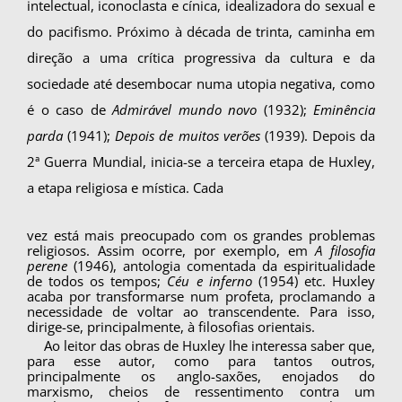
intelectual, iconoclasta e cínica, idealizadora do sexual e
do pacifismo. Próximo à década de trinta, caminha em
direção a uma críti­ca progressiva da cultura e da
sociedade até de­sembocar numa utopia negativa, como
é o caso de
Admirável mundo novo
(1932);
Eminência
parda
(1941);
Depois de muitos verões
(1939). Depois da
2ª Guerra Mundial, inicia-se a terceira etapa de Huxley,
a etapa religiosa e mística. Cada
vez está mais preocupado com os grandes pro­blemas
religiosos. Assim ocorre, por exemplo, em
A filosofia
perene
(1946), antologia comentada da espiritualidade
de todos os tempos;
Céu e in­ferno
(1954) etc. Huxley
acaba por transformar­se num profeta, proclamando a
necessidade de voltar ao transcendente. Para isso,
dirige-se, prin­cipalmente, à filosofias orientais.
Ao leitor das obras de Huxley lhe interessa saber que,
para esse autor, como para tantos ou­tros,
principalmente os anglo-saxões, enojados do
marxismo, cheios de ressentimento contra um