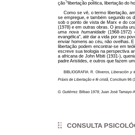
ção “libertação política, libertação d
Como se vê, o termo libertação, am
se empregue, e também segundo os difer
sob o ponto de vista de Marx e do c
(1978) e em outras obras. O jesuíta 
uma nova humanidade
(1968-1972)
evangélica”, até dar a vida por seu po
enviar homens ao céu, não ove­lhas. E
libertação podem encontrar-se em teól
escreve sua teologia na perspectiva a
a africana de John Mbiti (1931-), queni
padre Aristides, e outros que fazem uma 
BIBLIOGRAFIA: R. Oliveros,
Liberación y t
Práxis de Libertação e fé cristã
, Concilium 96 
G. Gutiérrez.
Bilbao 1978; Juan José Tamayo-A
CONSULTA PSICOL