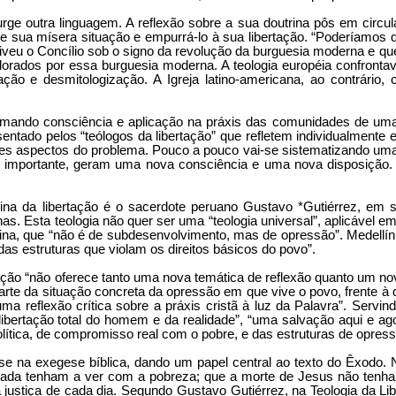
surge outra linguagem. A reflexão sobre a sua doutrina pôs em circul
de sua mísera situação e empurrá-lo à sua libertação. “Podería­mos 
iveu o Con­cílio sob o signo da revolução da burguesia mo­derna e qu
plorados por essa burguesia moderna. A teologia européia con­fronta
ação e desmitologização. A Igreja latino-americana, ao contrário,
tomando consciência e aplicação na práxis das comunida­des de um
entado pe­los “teólogos da libertação” que refletem indivi­dualmen
ntes as­pectos do problema. Pouco a pouco vai-se siste­matizando uma
s im­portante, geram uma nova consciência e uma nova disposição
rina da libertação é o sacerdote peruano Gustavo *Gutiérrez, em
as. Esta teologia não quer ser uma “teologia univer­sal”, aplicável e
i­na, que “não é de subdesenvolvimento, mas de opressão”. Medellín 
e das estruturas que violam os direitos básicos do povo”.
ação “não oferece tanto uma nova temática de reflexão quan­to um nov
 parte da situação concreta da opressão em que vive o povo, frente
uma refle­xão crítica sobre a práxis cristã à luz da Palavra”. Servin
libertação total do homem e da realidade”, “uma salvação aqui e 
olítica, de compromisso real com o pobre, e das estruturas de opres
-se na exegese bíblica, dando um papel central ao texto do Êxodo
ada te­nham a ver com a pobreza; que a morte de Jesus não tenha 
a justiça de cada dia. Segundo Gustavo Gutiérrez, na Teolo­gia da Lib