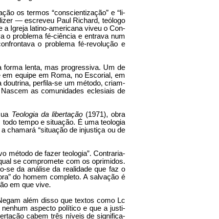
ação os termos “conscientização” e “li­
dizer — escreveu Paul Richard, teólogo
e a Igreja latino-americana viveu o Con­
va o problema fé-ciência e entrava num
 confrontava o problema fé-revolução e
a forma lenta, mas progressiva. Um de
te e em equipe em Roma, no Escorial, em
 doutrina, perfila-se um método, criam-
. Nascem as comunidades eclesiais de
 sua
Teologia da libertação
(1971), obra
m todo tempo e situação. É uma teologia
a chamará “situação de in­justiça ou de
o método de fazer teologia”. Contraria­
 à qual se compromete com os oprimidos.
do-se da análise da realidade que faz o
agora” do homem completo. A salvação é
são em que vive.
. Negam além disso que textos como Lc
nenhum aspecto político e que a justi­
ertação cabem três níveis de significa­