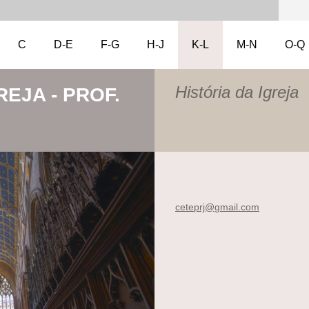
C
D-E
F-G
H-J
K-L
M-N
O-Q
História da Igreja
REJA - PROF.
ceteprj@
gmail.co
m