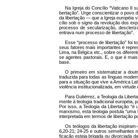
Na Igreja do Concílio *Vaticano II 
bertação”. Urge conscientizar o povo 
da libertação — que a Igreja européia v
cílio sob o signo da revolução dos ex
pro­cesso de secularização, descleriz
entrava num processo de libertação”.
Esse “processo de libertação” foi 
seus fatores mais importantes é repres
Lima, na Bélgica etc., sobre os difere
se agentes pastorais. E, o que é mai
base.
O primeiro em sistematizar a dout
traduzida para todas as línguas modern
para a situação que vive a América Lat
violência institucionalizada, em vir­tud
Para Gutiérrez, a Teologia da Libert
mente à teologia tradicional européia,
Por isso, a Teologia da Libertação “é 
marxismo, esta teologia postula “uma 
interpretada em termos de libertação p
Os teólogos da libertação inspiram
6,20-21; 24-25 e outros semelhantes n
ficação esteja brigada ou divorciada d