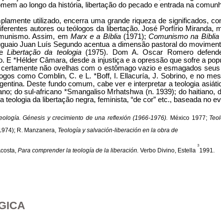
o homem ao longo da história, libertação do pecado e entrada na comu
plamente utilizado, encerra uma grande riqueza de signifi­cados, 
entes autores ou teólogos da libertação. José Porfírio Miranda, me
omunis­mo. Assim, em
Marx e a Bíblia
(1971);
Comu­nismo na Bíblia
uru­guaio Juan Luís Segundo acentua a dimensão pastoral do movime
 e
Libertação da teologia
(1975). Dom A. Oscar Romero defendeu
vo. E *Hélder Câmara, desde a injustiça e a opressão que sofre a popu
 certamente não ovelhas com o estômago vazio e esmagados seus te
ogos como Comblin, C. e L. *Boff, I. Ellacuría, J. Sobrino, e no me
rgentina. Deste fundo comum, cabe ver e interpretar a teologia asiá
ano; do sul-africano *Smangaliso Mrhatshwa (n. 1939); do haitiano, d
teologia da libertação ne­gra, feminista, “de cor” etc., baseada no ev
eología. Génesis y crecimiento de una reflexión (1966-1976).
Méxi­co 1977;
Teol
(1974); R. Manzanera,
Teología y salvación-liberación en la obra de
3
costa,
Para comprender la teología de la liberación.
Verbo Divino, Estella
1991.
ÓGICA