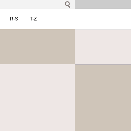
R-S
T-Z