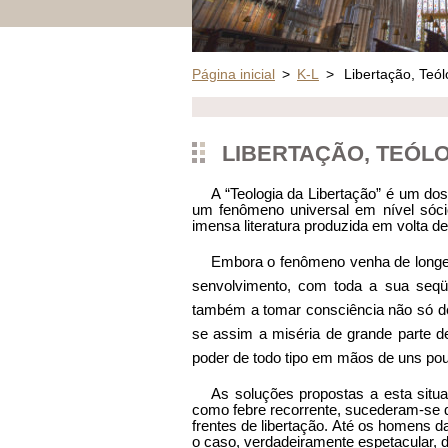
Página inicial
>
K-L
>
Libertação, Teó
LIBERTAÇÃO, TEÓL
A “Teologia da Libertação” é um do
um fenômeno universal em nível sócio
imensa literatura produzida em volta d
Embora o fenômeno venha de longe,
senvolvimento, com toda a sua seqüe
também a tomar consciência não só de
se assim a miséria de grande parte de
poder de todo tipo em mãos de uns po
As soluções propostas a esta situ
como febre recorrente, sucederam-se d
frentes de libertação. Até os homens d
o caso, verdadeiramente espetacular, d