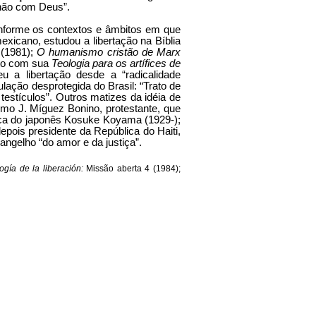
nhão com Deus”.
conforme os contextos e âmbitos em que
xicano, estudou a libertação na Bí­blia
(1981);
O humanismo cristão de Marx
nto com sua
Teologia para os artífices de
 a libertação desde a “radicalidade
lação desprotegida do Brasil: “Trato de
stículos”. Outros mati­zes da idéia de
smo J. Míguez Bonino, protestante, que
tica do japonês Kosuke Koyama (1929-);
epois presi­dente da República do Haiti,
ange­lho “do amor e da justiça”.
ogía de la liberación:
Missão aberta 4 (1984);