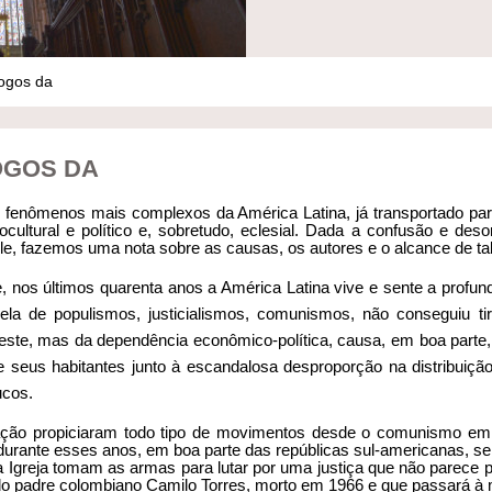
logos da
OGOS DA
s fenô­menos mais complexos da América Latina, já transportado par
cultural e político e, sobretudo, eclesial. Dada a confusão e des
ele, fazemos uma nota sobre as causas, os autores e o alcance de tal 
 nos últi­mos quarenta anos a América Latina vive e sente a prof
la de populismos, justicialismos, comunismos, não con­seguiu t
ste, mas da dependência econômico-política, causa, em boa parte
 seus habi­tantes junto à escandalosa desproporção na dis­tribuição
ucos.
ação propici­aram todo tipo de movimentos desde o comunis­mo em 
urante esses anos, em boa parte das repúblicas sul-americanas, sem 
a Igreja tomam as ar­mas para lutar por uma justiça que não parece 
o padre colombi­ano Camilo Torres, morto em 1966 e que passará à mi