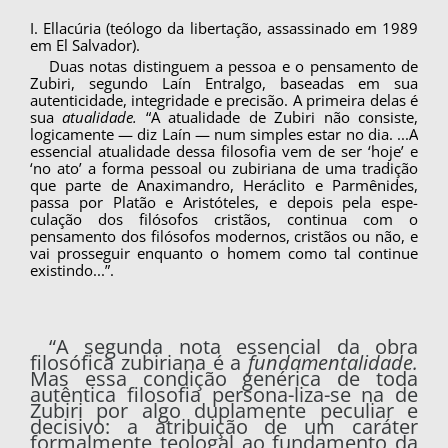
I. Ellacúria (teólogo da libertação, assassinado em 1989
em El Salvador).
Duas notas distinguem a pessoa e o pensamen­to de
Zubiri, segundo Laín Entralgo, baseadas em sua
autenticidade, integridade e precisão. A pri­meira delas é
sua
atualidade.
“A atualidade de Zubiri não consiste,
logicamente — diz Laín — num simples estar no dia. ...A
essencial atualida­de dessa filosofia vem de ser ‘hoje’ e
‘no ato’ a forma pessoal ou zubiriana de uma tradição
que parte de Anaximandro, Heráclito e Parmênides,
passa por Platão e Aristóteles, e depois pela espe­
culação dos filósofos cristãos, continua com o
pensamento dos filósofos modernos, cristãos ou não, e
vai prosseguir enquanto o homem como tal continue
existindo...”.
“A segunda nota essencial da obra
filosófica zubiriana é a
fundamentalidade.
Mas essa condi­ção genérica de toda
autêntica filosofia persona-liza-se na de
Zubiri por algo duplamente peculiar e
decisivo: a atribuição de um caráter
formalmente teologal ao fundamento da