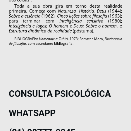
Toda a sua obra gira em torno desta realidade
primeira. Começa com
Natureza, História, Deus
(1944);
Sobre a essência
(1962);
Cinco lições sobre filosofia
(1963);
para terminar com
Inteli­gência sensitiva
(1980);
Inteligência e logos
;
O homem e Deus
;
Sobre o homem
, e
Estrutura di­nâmica da realidade
(póstuma).
BIBLIOGRAFIA:
Homenaje a Zubiri.
1973; Ferrater Mora,
Diccionario
de filosofía,
com abundante bibliografia.
CONSULTA PSICOLÓGICA
WHATSAPP