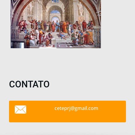
CONTATO
ceteprj@
gmail.co
m