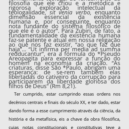
filosofia que ele criou e a metódica e
rigorosa exploração intelectual da
teologalidade,
sit venia verbo,
enquanto
dimen­são essencial da existência
humana e, por conse­guinte, enquanto
nota fundante do sistema filo­sófico de
que ele é o autor”. Para Zubiri, de fato, a
fundamentalidade da existência humana
faz-se patente e atual em nossa religação
ao que nos faz existir, “ao que faz que
haja”... “Ut infirma per media ad summa
redducantur”, era a fórmula do *Pseudo
Areopagita para expressar a função do
homem na economia da criação. “As
criaturas, disse São *Paulo, abrigam uma
esperança: de se-rem também elas
libertadas do cativeiro da corrupção para
participarem da liberdade glorio­sa dos
filhos de Deus” (Rm 8,21).
Ter cumprido, estar cumprindo essas ordens nos
decênios centrais e finais do século XX, e ter dado, estar
dando forma a esse cumprimento atra­vés da ciência, da
história e da metafísica, eis a chave da obra filosófica,
cujas notas constitucio­nais e constitutivas teve a