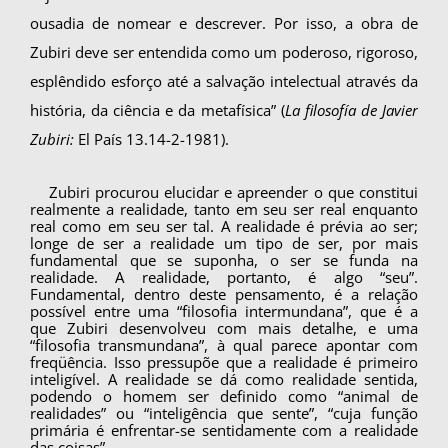
ousadia de nomear e descrever. Por isso, a obra de
Zubiri deve ser en­tendida como um poderoso, rigoroso,
esplêndido esforço até a salvação intelectual através da
his­tória, da ciência e da metafísica” (
La filosofía de Javier
Zubiri:
El País 13.14-2-1981).
Zubiri procurou elucidar e apreender o que constitui
realmente a realidade, tanto em seu ser real enquanto
real como em seu ser tal. A realida­de é prévia ao ser;
longe de ser a realidade um tipo de ser, por mais
fundamental que se supo­nha, o ser se funda na
realidade. A realidade, por­tanto, é algo “seu”.
Fundamental, dentro deste pensamento, é a relação
possível entre uma “filo­sofia intermundana”, que é a
que Zubiri desen­volveu com mais detalhe, e uma
“filosofia transmundana”, à qual parece apontar com
fre­qüência. Isso pressupõe que a realidade é primei­ro
inteligível. A realidade se dá como realidade sentida,
podendo o homem ser definido como “animal de
realidades” ou “inteligência que sen­te”, “cuja função
primária é enfrentar-se sentidamente com a realidade
das coisas”.