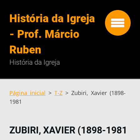
História da Igreja
- Prof. Márcio
Ruben
História da Igreja
Página inicial
>
T-Z
>
Zubiri, Xavier (1898-
1981
ZUBIRI, XAVIER (1898-1981