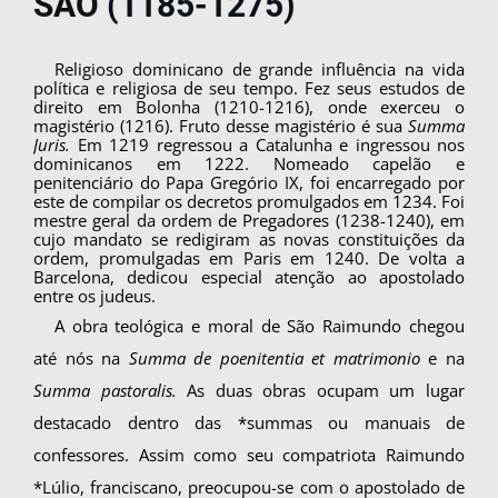
SÃO (1185-1275)
Religioso dominicano de grande influência na vida
política e religiosa de seu tempo. Fez seus estudos de
direito em Bolonha (1210-1216), onde exerceu o
magistério (1216). Fruto desse magis­tério é sua
Summa
Juris.
Em 1219 regressou a Catalunha e ingressou nos
dominicanos em 1222. Nomeado capelão e
penitenciário do Papa Gregório IX, foi encarregado por
este de compi­lar os decretos promulgados em 1234. Foi
mestre geral da ordem de Pregadores (1238-1240), em
cujo mandato se redigiram as novas constituições da
ordem, promulgadas em Paris em 1240. De volta a
Barcelona, dedicou especial atenção ao apostolado
entre os judeus.
A obra teológica e moral de São Raimundo chegou
até nós na
Summa de poenitentia et matrimonio
e na
Summa pastoralis.
As duas obras ocupam um lugar
destacado dentro das *summas ou manuais de
confessores. Assim como seu com­patriota Raimundo
*Lúlio, franciscano, preocu­pou-se com o apostolado de