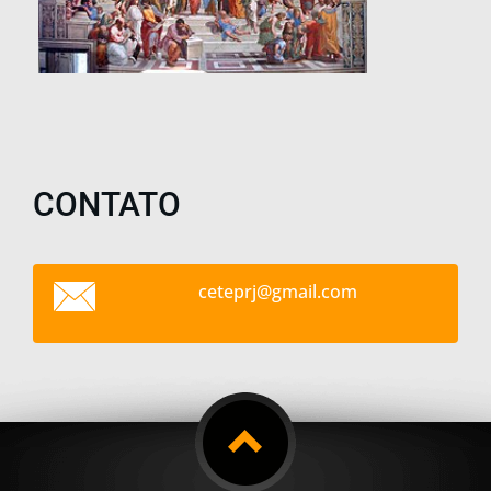
CONTATO
ceteprj@
gmail.co
m