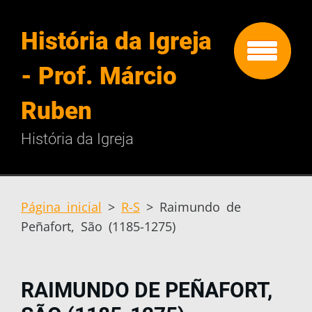
História da Igreja
- Prof. Márcio
Ruben
História da Igreja
Página inicial
>
R-S
>
Raimundo de
Peñafort, São (1185-1275)
RAIMUNDO DE PEÑAFORT,