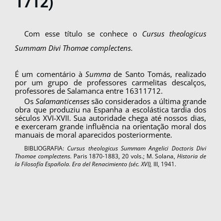
1712)
Com esse título se conhece o
Cursus theologicus
Summam Divi Thomae complectens
.
É um comentário à
Summa
de Santo Tomás, rea­lizado
por um grupo de professores carmelitas descalços,
professores de Salamanca entre 1631­1712.
Os
Salamanticenses
são considerados a últi­ma grande
obra que produziu na Espanha a escolástica tardia dos
séculos XVI-XVII. Sua autoridade chega até nossos dias,
e exerceram grande influência na orientação moral dos
manu­ais de moral aparecidos posteriormente.
BIBLIOGRAFIA:
Cursus theologicus Summam Angelici Doctoris Divi
Thomae complectens
. Paris 1870-1883, 20 vols.; M. Solana,
Historia de
la Filosofía Española. Era del Renacimiento (séc. XVI),
III, 1941.