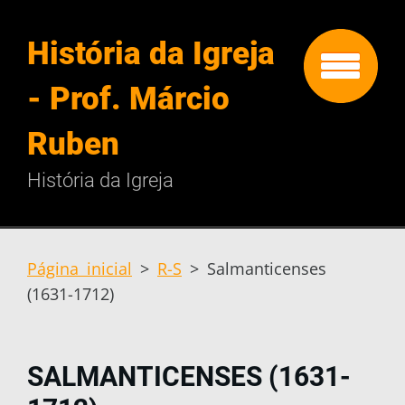
História da Igreja
- Prof. Márcio
Ruben
História da Igreja
Página inicial
>
R-S
>
Salmanticenses
(1631-1712)
SALMANTICENSES (1631-