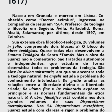
1617)
Nasceu em Granada e morreu em Lisboa. Co­
nhecido como “Doctor eximius”, ingressou na
Companhia de Jesus em 1564. Professor de teo­logia
e filosofia em Segóvia, Ávila, Valladolid, Roma,
Alcalá, Salamanca; por último, desde 1597, em
Coimbra.
Sua extensa obra filosófico-teológica, 26 vo­lumes
in folio
, compreende dois blocos: a) O blo­co de
obras teológicas.
Quase todas elas desen­volvem a
Summa Teológica
de Santo *Tomás
.
Mas a obra de
Suárez não é comentário. São tra­tados autônomos
e independentes, que estudam de forma
sistemática todos os problemas da teo­logia. São
eles:
De divina substantia,
em que se encontra toda
a teologia natural;
De angelis
estu­da o problema do
conhecimento intelectual;
De gratia
analisa as
relações entre a liberdade divina e a liberdade
criada;
De ultimo fine
e
De voluntario
expõem os
princípios e as normas fun­damentais da ética
natural. b) A
obra filosófica
está contida nos dois
grandes volumes de suas
Disputationes
metaphysicae.
Nas 54
Disputaciones metafísicas,
Suárez estuda com clareza e rigor o problema do