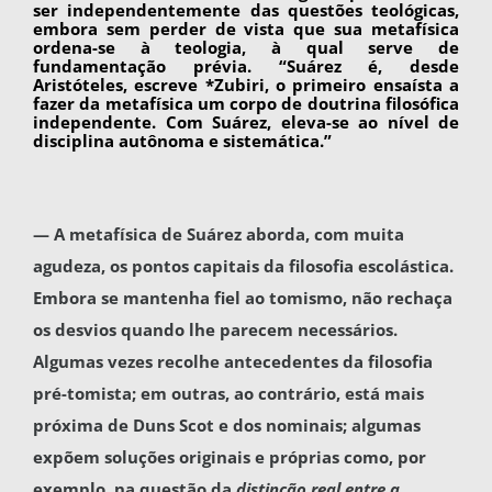
ser independente­mente das questões teológicas,
embora sem per­der de vista que sua metafísica
ordena-se à teolo­gia, à qual serve de
fundamentação prévia. “Suárez é, desde
Aristóteles, escreve *Zubiri, o primeiro ensaísta a
fazer da metafísica um corpo de doutrina filosófica
independente. Com Suárez, eleva-se ao nível de
disciplina autônoma e siste­mática.”
— A metafísica de Suárez aborda, com muita
agudeza, os pontos capitais da filosofia escolástica.
Embora se mantenha fiel ao tomismo, não rechaça
os desvios quando lhe parecem ne­cessários.
Algumas vezes recolhe antecedentes da filosofia
pré-tomista; em outras, ao contrário, está mais
próxima de Duns Scot e dos nominais; al­gumas
expõem soluções originais e próprias como, por
exemplo, na questão da
distinção real entre a