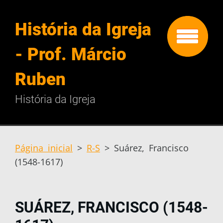
História da Igreja
- Prof. Márcio
Ruben
História da Igreja
Página inicial
>
R-S
>
Suárez, Francisco
(1548-1617)
SUÁREZ, FRANCISCO (1548-