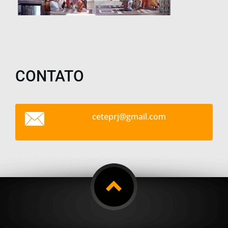
CONTATO
ceteprj@
gmail.co
m