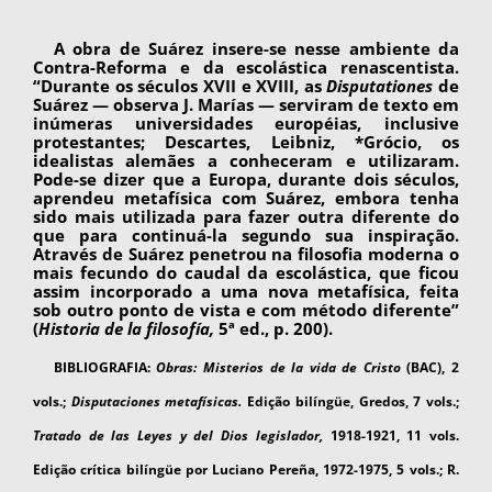
A obra de Suárez insere-se nesse ambiente da
Contra-Reforma e da escolástica renascentista.
“Durante os séculos XVII e XVIII, as
Disputationes
de
Suárez — observa J. Marías — serviram de texto em
inúmeras universidades eu­ropéias, inclusive
protestantes; Descartes, Leibniz, *Grócio, os
idealistas alemães a conhe­ceram e utilizaram.
Pode-se dizer que a Europa, durante dois séculos,
aprendeu metafísica com Suárez, embora tenha
sido mais utilizada para fazer outra diferente do
que para continuá-la se­gundo sua inspiração.
Através de Suárez pene­trou na filosofia moderna o
mais fecundo do cau­dal da escolástica, que ficou
assim incorporado a uma nova metafísica, feita
sob outro ponto de vista e com método diferente”
(
Historia de la filosofía,
5ª ed., p. 200).
BIBLIOGRAFIA:
Obras: Misterios de la vida de Cris­to
(BAC), 2
vols.;
Disputaciones metafísicas.
Edição bilín­güe, Gredos, 7 vols.;
Tratado de las Leyes y del Dios legis­lador,
1918-1921, 11 vols.
Edição crítica bilíngüe por Luciano Pereña, 1972-1975, 5 vols.; R.