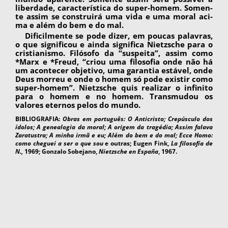
liberdade, característica do super-homem. Somen­
te assim se construirá uma vida e uma moral aci­
ma e além do bem e do mal.
Dificilmente se pode dizer, em poucas pa­lavras,
o que significou e ainda significa Nietzs­che para o
cristianismo. Filósofo da “suspeita”, assim como
*Marx e *Freud, “criou uma filoso­fia onde não há
um acontecer objetivo, uma ga­rantia estável, onde
Deus morreu e onde o ho­mem só pode existir como
super-homem”. Nietzsche quis realizar o infinito
para o homem e no homem. Transmudou os
valores eternos pelos do mundo.
BIBLIOGRAFIA:
Obras em português: O Anticristo; Crepúsculo dos
ídolos; A genealogia da moral; A origem da tragédia; Assim falava
Zaratustra; A minha irmã e eu; Além do bem e do mal; Ecce Homo:
como cheguei a ser o que sou
e outras; Eugen Fink,
La filosofía de
N.,
1969; Gonzalo Sobejano,
Nietzsche en España
, 1967.