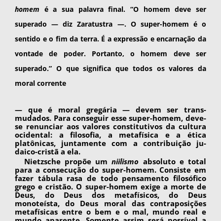
homem
é a sua palavra final. “O ho­mem deve ser
superado — diz Zaratustra —. O super-homem é o
sentido e o fim da terra. É a expressão e encarnação da
vontade de poder. Portanto, o homem deve ser
superado.” O que significa que todos os valores da
moral corrente
— que é moral gregária — devem ser trans­
mudados. Para conseguir esse super-homem, deve-
se renunciar aos valores constitutivos da cultura
ocidental: a filosofia, a metafísica e a éti­ca
platônicas, juntamente com a contribuição ju­
daico-cristã a ela.
Nietzsche propõe um
niilismo
absoluto e total
para a consecução do super-homem. Consiste em
fazer tábula rasa de todo pensamento filosófico
grego e cristão. O super-homem exige a morte de
Deus, do Deus dos metafísicos, do Deus
monoteísta, do Deus moral das contraposições
metafísicas entre o bem e o mal, mundo real e
mundo aparente. Somente assim será possível a