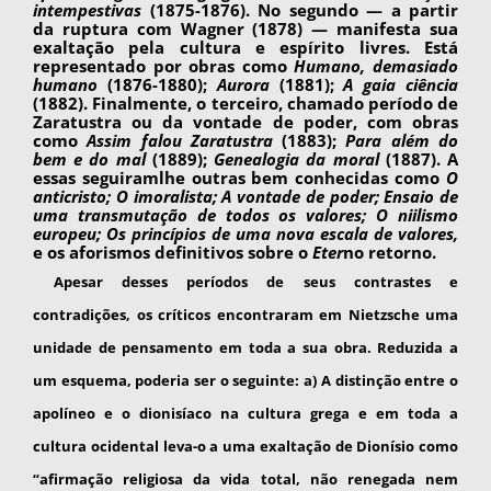
intempestivas
(1875-1876). No segundo — a partir
da ruptura com Wagner (1878) — mani­festa sua
exaltação pela cultura e espírito livres. Está
representado por obras como
Humano, de­masiado
humano
(1876-1880);
Aurora
(1881);
A gaia ciência
(1882). Finalmente, o terceiro, cha­mado período de
Zaratustra ou da vontade de po­der, com obras
como
Assim falou Zaratustra
(1883);
Para além do
bem e do mal
(1889);
Genealogia da moral
(1887). A
essas seguiram­lhe outras bem conhecidas como
O
anticristo; O imoralista; A vontade de poder; Ensaio de
uma transmutação de todos os valores; O niilismo
europeu; Os princípios de uma nova escala de valores,
e os aforismos definitivos sobre o
Eter­
no retorno.
Apesar desses períodos de seus contrastes e
contradições, os críticos encontraram em Nietzsche uma
unidade de pensamento em toda a sua obra. Reduzida a
um esquema, poderia ser o seguinte: a) A distinção entre o
apolíneo e o dionisíaco na cultura grega e em toda a
cultura ocidental leva-o a uma exaltação de Dionísio como
“afirmação religiosa da vida total, não re­negada nem