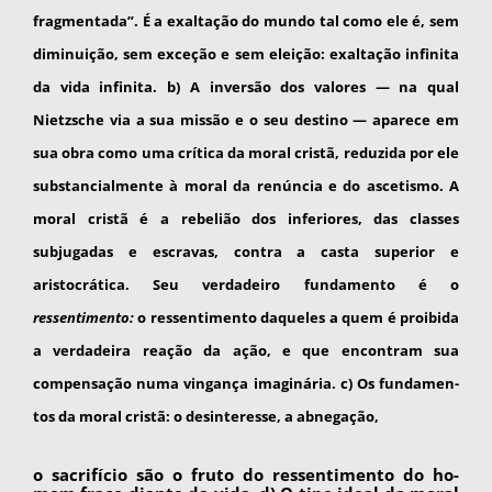
fragmentada”. É a exaltação do mun­do tal como ele é, sem
diminuição, sem exceção e sem eleição: exaltação infinita
da vida infinita. b) A inversão dos valores — na qual
Nietzsche via a sua missão e o seu destino — aparece em
sua obra como uma crítica da moral cristã, redu­zida por ele
substancialmente à moral da renún­cia e do ascetismo. A
moral cristã é a rebelião dos inferiores, das classes
subjugadas e escravas, contra a casta superior e
aristocrática. Seu verda­deiro fundamento é o
ressentimento:
o ressenti­mento daqueles a quem é proibida
a verdadeira reação da ação, e que encontram sua
compensa­ção numa vingança imaginária. c) Os fundamen­
tos da moral cristã: o desinteresse, a abnegação,
o sacrifício são o fruto do ressentimento do ho­