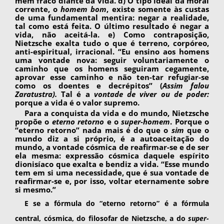
mem fraco diante da vida. d) O tipo ideal da mo­ral
corrente, o
homem bom
, existe somente às custas
de uma fundamental mentira: negar a rea­lidade,
tal como está feita. O último resultado é negar a
vida, não aceitá-la. e) Como contraposição,
Nietzsche exalta tudo o que é ter­reno, corpóreo,
anti-espiritual, irracional. “Eu ensino aos homens
uma vontade nova: seguir voluntariamente o
caminho que os homens segui­ram cegamente,
aprovar esse caminho e não ten-tar refugiar-se
como os doentes e decrépitos” (
As­sim falou
Zaratustra).
Tal é a
vontade de viver ou de poder:
porque a vida é o valor supremo.
Para a conquista da vida e do mundo, Nietzsche
propõe o
eterno retorno
e o
super-ho­mem
. Porque o
“eterno retorno” nada mais é do que o
sim
que o
mundo diz a si próprio, é a auto­aceitação do
mundo, a vontade cósmica de rea­firmar-se e de ser
ela mesma: expressão cósmica daquele espírito
dionisíaco que exalta e bendiz a vida. “Esse mundo
tem em si uma necessidade, que é sua vontade de
reafirmar-se e, por isso, vol­tar eternamente sobre
si mesmo.”
E se a fórmula do “eterno retorno” é a fórmu­la
central, cósmica, do filosofar de Nietzsche, a do
super-