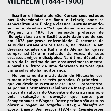
WILHELM (1844-1900)
Escritor e filósofo alemão. Cursou seus estu­dos
nas Universidades de Bonn e Leipzig, onde se
especializou em filologia clássica, entusiasman­do-
se com a filosofia de *Schopenhauer e a mú­sica de
Wagner. Em 1870 foi nomeado professor de
filologia clássica em Basiléia, atividade que deixou
em 1878 por grave enfermidade. O res­tante de
seus dias esteve em Sils Maria, na Riviera, e em
diversas cidades da Itália e da Alemanha, quase
sempre solitário e rodeado, às vezes, de seus
escassos amigos e discípulos. Na última década de
sua vida foi vítima de um obscurecimento mental
e paralisia, fruto de uma depressão nervo­sa que
vinha sofrendo há muitos anos.
No pensamento e atividade de Nietzsche cos­
tumam distinguir-se três períodos. O primeiro —
que vai desde seus estudos até 1878 — caracteri­za-
se por seus primeiros trabalhos de interpreta­ção e
crítica da cultura do Ocidente e do cristia­nismo, e
pela exaltação e devoção que sente por
Schopenhauer e Wagner. Deste período são as suas
obras:
A origem da tragédia
(1872);
A filosofia na
época trágica dos gregos
(1874) e
Considera­ções