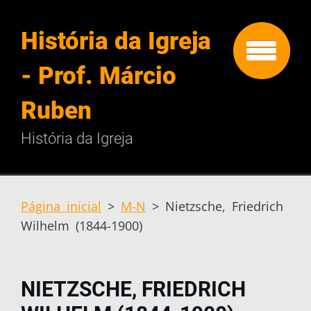
História da Igreja
- Prof. Márcio
Ruben
História da Igreja
Página inicial
>
M-N
>
Nietzsche, Friedrich
Wilhelm (1844-1900)
NIETZSCHE, FRIEDRICH